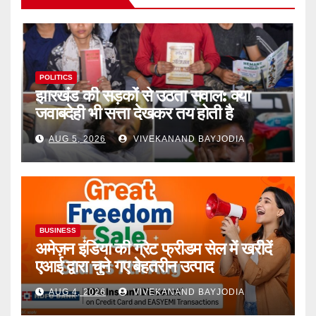
POLITICS
झारखंड की सड़कों से उठता सवाल: क्या
जवाबदेही भी सत्ता देखकर तय होती है
AUG 5, 2026
VIVEKANAND BAYJODIA
BUSINESS
अमेज़न इंडिया की ग्रेट फ्रीडम सेल में खरीदें
एआई द्वारा चुने गए बेहतरीन उत्पाद
AUG 4, 2026
VIVEKANAND BAYJODIA