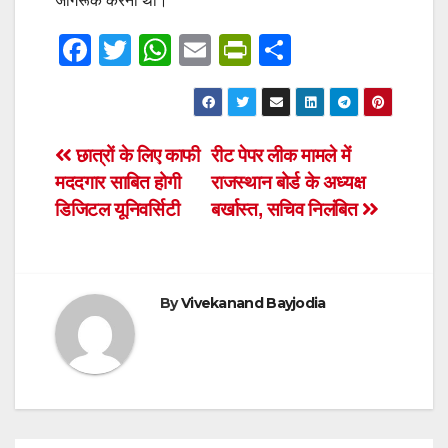
जागरूक करना था।
F
T
W
E
Pr
S
a
wi
h
m
in
h
c
tt
at
ail
tF
ar
e
er
s
ri
e
Post
छात्रों के लिए काफी
रीट पेपर लीक मामले में
b
A
e
मददगार साबित होगी
राजस्थान बोर्ड के अध्यक्ष
navigation
o
p
n
डिजिटल यूनिवर्सिटी
बर्खास्त, सचिव निलंबित
o
p
dl
k
y
By
Vivekanand Bayjodia