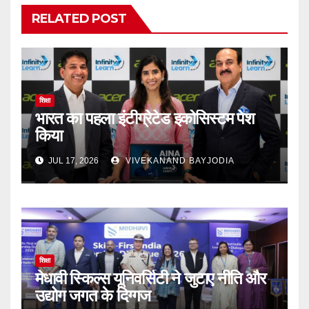
RELATED POST
शिक्षा
भारत का पहला इंटीग्रेटेड इकोसिस्टम पेश
किया
JUL 17, 2026
VIVEKANAND BAYJODIA
शिक्षा
मेधावी स्किल्स यूनिवर्सिटी ने जुटाए नीति और
उद्योग जगत के दिग्गज