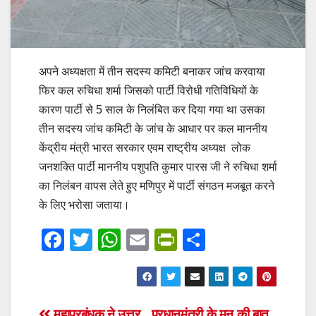
अपने अध्यक्षता में तीन सदस्य कमिटी बनाकर जांच करवाया
फिर कल रुचिधा शर्मा जिसको पार्टी विरोधी गतिविधियों के
कारण पार्टी से 5 साल के निलंबित कर दिया गया था उसका
तीन सदस्य जांच कमिटी के जांच के आधार पर कल माननीय
केंद्रीय मंत्री भारत सरकार एवम राष्ट्रीय अध्यक्ष लोक
जनशक्ति पार्टी माननीय पशुपति कुमार पारस जी ने रुचिधा शर्मा
का निलंबन वापस लेते हुए मणिपुर में पार्टी संगठन मजबूत करने
के लिए भरोसा जताया।
F
T
W
E
Pr
S
a
wi
h
m
in
h
c
tt
at
ail
tF
ar
e
er
s
ri
e
महाप्रबंधक ने उत्तर
प्रधानमंत्री के मन की बात