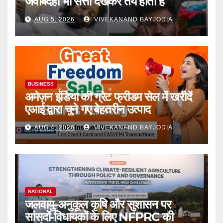
जवाबदेही भी सत्ता देखकर तय होती है
AUG 5, 2026
VIVEKANAND BAYJODIA
BUSINESS
अमेज़न इंडिया की ग्रेट फ्रीडम सेल में खरीदें
एआई द्वारा चुने गए बेहतरीन उत्पाद
AUG 4, 2026
VIVEKANAND BAYJODIA
NATIONAL
जलवायु-अनुकूल कृषि और सुशासन पर
सांसदों-विधायकों के लिए NFPRC की