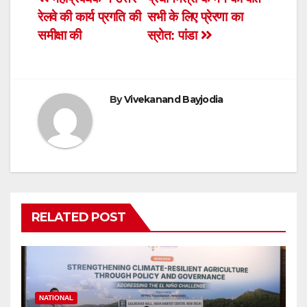
Post
b
A
e
रेलवे की कार्य प्रगति की
सभी के लिए प्रेरणा का
navigation
o
p
n
समीक्षा की
स्रोत: पांडा
o
p
dl
k
y
By
Vivekanand Bayjodia
RELATED POST
NATIONAL