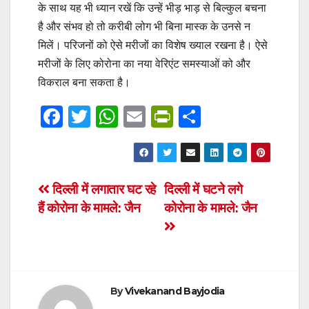
के साथ यह भी ध्यान रखें कि उन्हें भीड़ भाड़ से बिल्कुल बचना
है और संभव हो तो करीबी लोग भी बिना मास्क के उनसे न
मिलें। परिजनों को ऐसे मरीजों का विशेष ख्याल रखना है। ऐसे
मरीजों के लिए कोरोना का नया वेरिएंट समस्याओं को और
विकराल बना सकता है।
F
T
W
E
Pr
S
a
wi
h
m
in
h
c
tt
at
ail
tF
ar
e
er
s
ri
e
Post
दिल्ली में लगातार घट रहे
दिल्ली में घटने लगे
b
A
e
हैं कोरोना के मामले: जैन
कोरोना के मामले: जैन
navigation
o
p
n
o
p
dl
k
y
By
Vivekanand Bayjodia