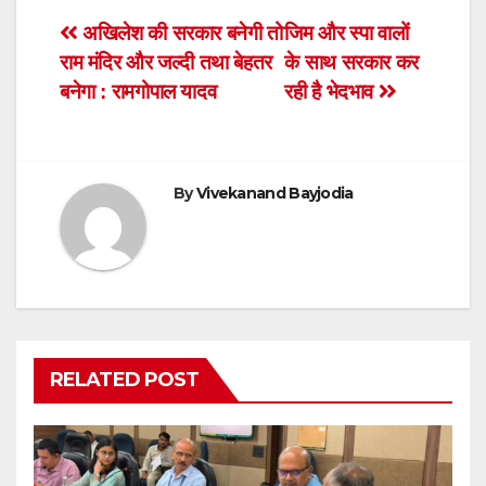
e
er
s
ri
e
Post
अखिलेश की सरकार बनेगी तो
जिम और स्पा वालों
b
A
e
राम मंदिर और जल्दी तथा बेहतर
के साथ सरकार कर
navigation
o
p
n
बनेगा : रामगोपाल यादव
रही है भेदभाव
o
p
dl
k
y
By
Vivekanand Bayjodia
RELATED POST