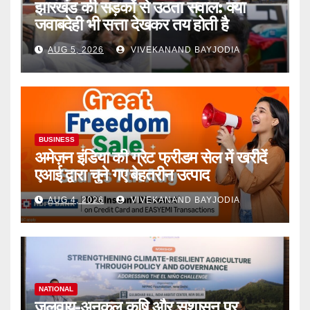
झारखंड की सड़कों से उठता सवाल: क्या
जवाबदेही भी सत्ता देखकर तय होती है
AUG 5, 2026
VIVEKANAND BAYJODIA
BUSINESS
अमेज़न इंडिया की ग्रेट फ्रीडम सेल में खरीदें
एआई द्वारा चुने गए बेहतरीन उत्पाद
AUG 4, 2026
VIVEKANAND BAYJODIA
NATIONAL
जलवायु-अनुकूल कृषि और सुशासन पर