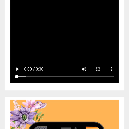
Video
Player