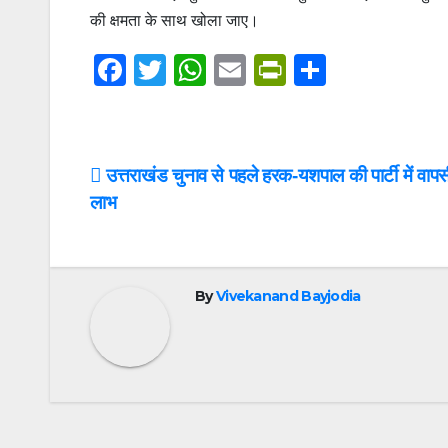
की क्षमता के साथ खोला जाए।
F
T
W
E
Pr
S
a
wi
h
m
in
h
c
tt
at
ail
tF
ar
e
er
s
ri
e
Post
उत्तराखंड चुनाव से पहले हरक-यशपाल की पार्टी में वापसी
b
A
e
लाभ
navigation
o
p
n
o
p
dl
k
y
By
Vivekanand Bayjodia