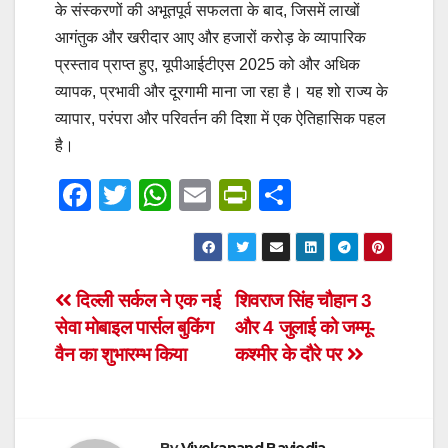
के संस्करणों की अभूतपूर्व सफलता के बाद, जिसमें लाखों
आगंतुक और खरीदार आए और हजारों करोड़ के व्यापारिक
प्रस्ताव प्राप्त हुए, यूपीआईटीएस 2025 को और अधिक
व्यापक, प्रभावी और दूरगामी माना जा रहा है। यह शो राज्य के
व्यापार, परंपरा और परिवर्तन की दिशा में एक ऐतिहासिक पहल
है।
F
T
W
E
Pr
S
a
wi
h
m
in
h
c
tt
at
ail
tF
ar
e
er
s
ri
e
Post
दिल्ली सर्कल ने एक नई
शिवराज सिंह चौहान 3
b
A
e
सेवा मोबाइल पार्सल बुकिंग
और 4 जुलाई को जम्मू-
navigation
o
p
n
वैन का शुभारम्भ किया
कश्मीर के दौरे पर
o
p
dl
k
y