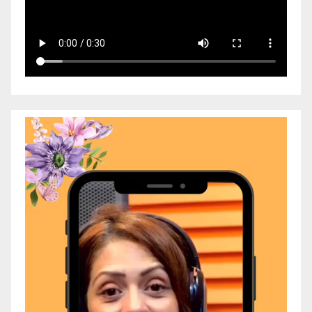
Video
Player