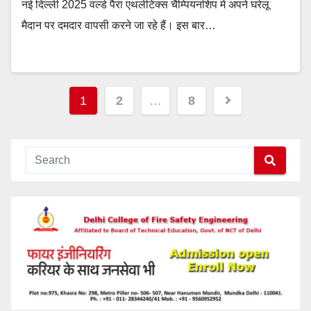
नई दिल्ली 2025 वर्ल्ड पैरा एथलेटिक्स चैम्पियनशिप में अपने घरेलू
मैदान पर दमदार वापसी करने जा रहे हैं। इस बार…
Posts
1
2
…
8
navigation