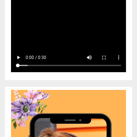
Video
Player