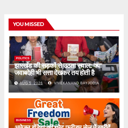
YOU MISSED
POLITICS
झारखंड की सड़कों से उठता सवाल: क्या
जवाबदेही भी सत्ता देखकर तय होती है
AUG 5, 2026
VIVEKANAND BAYJODIA
BUSINESS
अमेज़न इंडिया की ग्रेट फ्रीडम सेल में खरीदें