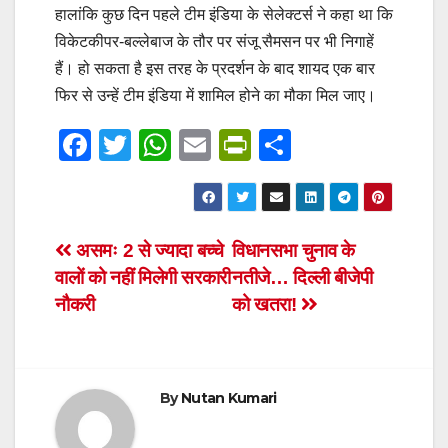
हालांकि कुछ दिन पहले टीम इंडिया के सेलेक्टर्स ने कहा था कि
विकेटकीपर-बल्लेबाज के तौर पर संजू सैमसन पर भी निगाहें
हैं। हो सकता है इस तरह के प्रदर्शन के बाद शायद एक बार
फिर से उन्हें टीम इंडिया में शामिल होने का मौका मिल जाए।
F
T
W
E
Pr
S
a
wi
h
m
in
h
c
tt
at
ail
tF
ar
e
er
s
ri
e
Post
असमः 2 से ज्यादा बच्चे
विधानसभा चुनाव के
b
A
e
वालों को नहीं मिलेगी सरकारी
नतीजे… दिल्ली बीजेपी
navigation
o
p
n
नौकरी
को खतरा!
o
p
dl
k
y
By
Nutan Kumari