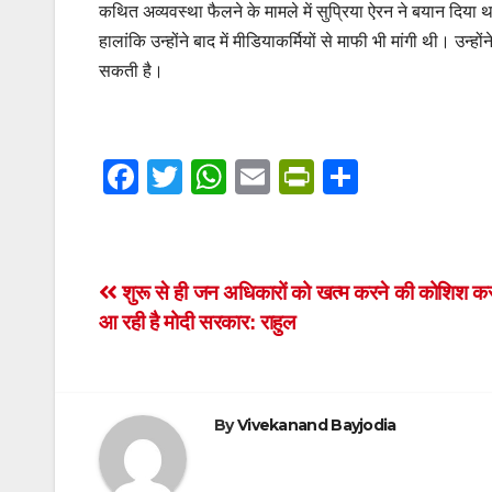
कथित अव्यवस्था फैलने के मामले में सुप्रिया ऐरन ने बयान दिया था
हालांकि उन्होंने बाद में मीडियाकर्मियों से माफी भी मांगी थी। 
सकती है।
F
T
W
E
Pr
S
a
wi
h
m
in
h
c
tt
at
ail
tF
ar
e
er
s
ri
e
Post
शुरू से ही जन अधिकारों को खत्म करने की कोशिश क
b
A
e
आ रही है मोदी सरकार: राहुल
navigation
o
p
n
o
p
dl
k
y
By
Vivekanand Bayjodia