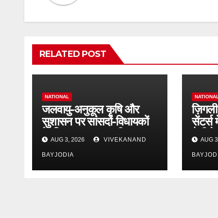
RELATED POST
NATIONAL
NATIONA
जलवायु-अनुकूल कृषि और
ज़िगली 
सुशासन पर सांसदों-विधायकों
सेंटर्स
के लिए NFPRC की
हैप्पी प
AUG 3, 2026
VIVEKANAND
AUG 3
कार्यशाला आयोजित
BAYJODIA
BAYJOD