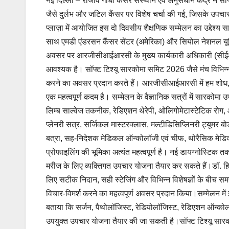
नई दिल्ली – राजीव गांधी कैंसर संस्थान एवं अनुसंधान केंद्र ने
जैसे दुर्लभ और जटिल कैंसर पर विशेष चर्चा की गई, जिसके उपचार 
प्लाज़ा में आयोजित इस दो दिवसीय शैक्षणिक सम्मेलन का उद्देश्य 
साथ एमडी एंडरसन कैंसर सेंटर (अमेरिका) और सियोल नेशनल यूनिवर
अवसर पर आरजीसीआईआरसी के मुख्य कार्यकारी अधिकारी (सीईओ) डॉ. 
आवश्यक है। सॉफ्ट टिश्यू सारकोमा समिट 2026 जैसे मंच विभिन्न द
करने का अवसर प्रदान करते हैं। आरजीसीआईआरसी में हम शोध, शैक्
एक महत्वपूर्ण कदम है। सम्मेलन के वैज्ञानिक सत्रों में सारकोमा उप
लिम्ब साल्वेज तकनीक, रेडिएशन थेरेपी, ओलिगोमेटास्टेटिक रोग, ऑ
प्लेनरी सत्र, सर्जिकल मास्टरक्लास, मल्टीडिसिप्लिनरी ट्यूमर बो
बत्रा, सह-निदेशक मेडिकल ऑन्कोलॉजी एवं चीफ, थोरैसिक मे
प्रोफाइलिंग की भूमिका अत्यंत महत्वपूर्ण है। नई डायग्नोस्ट
मरीज के लिए व्यक्तिगत उपचार योजना तैयार कर सकते हैं।डॉ. ह
लिए सटीक निदान, सही स्टेजिंग और विभिन्न विशेषज्ञों के बीच स
विचार-विमर्श करने का महत्वपूर्ण अवसर प्रदान किया।सम्मेलन में इस
बताया कि सर्जन, पैथोलॉजिस्ट, रेडियोलॉजिस्ट, रेडिएशन ऑन्कोल
उपयुक्त उपचार योजना तैयार की जा सकती है।सॉफ्ट टिश्यू सार