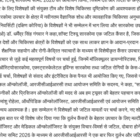
 सॉफ्ट टिश्यू सारकोमा समिट 2026 का आयोजन किया, जिसमें देश और विदेश के अग्रणी
के लिए विशेषज्ञों की संयुक्त टीम और विशेष चिकित्सा दृष्टिकोण की आवश्यकता हो
सारकोमा उपचार के क्षेत्र में नवीनतम वैज्ञानिक शोध और व्यावहारिक चिकित्सा अनुभ
्सिटी (दक्षिण कोरिया) के विशेषज्ञों ने भी सम्मेलन में भाग लिया और सारकोमा 
धर्मेंद्र सिंह गंगवार ने कहा,सॉफ्ट टिश्यू सारकोमा एक जटिल कैंसर है, जिसके 
ेशों और चिकित्सा क्षेत्रों के विशेषज्ञों को एक साथ लाकर ज्ञान के आदान-प्रदान
षणिक सहयोग और रोगी-केंद्रित नवाचारों के माध्यम से विशेषीकृत कैंसर उपचार को 
चार से जुड़े कई महत्वपूर्ण विषयों पर चर्चा हुई, जिनमें मॉलिक्यूलर डायग्नोस्टिक्स
स्टियोसारकोमा, एक्स्ट्रास्केलेटल इविंग्स सारकोमा तथा जटिल रोगियों के केस-आध
र्ड चर्चा, विशेषज्ञों से संवाद और इंटरैक्टिव केस पैनल भी आयोजित किए गए, जिससे
डिकल ऑन्कोलॉजी, आरजीसीआईआरसी तथा आयोजन समिति के सदस्य, ने कहा, “सार
िक तकनीकों और प्रिसिजन ऑन्कोलॉजी की मदद से अब हम ट्यूमर की बेहतर पहचान क
िमांशु रोहेला, ऑर्थोपेडिक ऑन्कोलॉजिस्ट, आरजीसीआईआरसी एवं आयोजन समिति के 
मन्वय आवश्यक है। इस सम्मेलन ने विशेषज्ञों को जटिल मामलों पर चर्चा करने, नए
 बात पर भी विशेष जोर दिया गया कि दुर्लभ कैंसरों के बेहतर उपचार के लिए मल्टीडिसि
ॉजिस्ट और मेडिकल ऑन्कोलॉजिस्ट के संयुक्त विचार-विमर्श से जटिल, दोबारा होने
कोमा समिट 2026 के माध्यम से आरजीसीआईआरसी ने एक बार फिर दुर्लभ और जटिल क