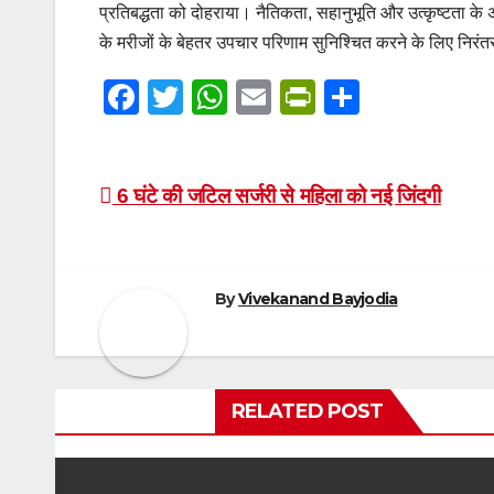
प्रतिबद्धता को दोहराया। नैतिकता, सहानुभूति और उत्कृष्टता के अ
के मरीजों के बेहतर उपचार परिणाम सुनिश्चित करने के लिए निरं
F
T
W
E
Pr
S
a
wi
h
m
in
h
c
tt
at
ail
tF
ar
Post
e
er
s
ri
e
6 घंटे की जटिल सर्जरी से महिला को नई जिंदगी
b
A
e
navigation
o
p
n
o
By
p
Vivekanand Bayjodia
dl
k
y
RELATED POST