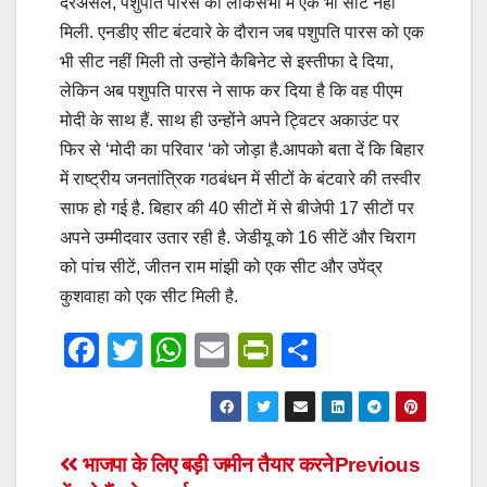
दरअसल, पशुपति पारस को लोकसभा में एक भी सीट नहीं
मिली. एनडीए सीट बंटवारे के दौरान जब पशुपति पारस को एक
भी सीट नहीं मिली तो उन्होंने कैबिनेट से इस्तीफा दे दिया,
लेकिन अब पशुपति पारस ने साफ कर दिया है कि वह पीएम
मोदी के साथ हैं. साथ ही उन्होंने अपने ट्विटर अकाउंट पर
फिर से ‘मोदी का परिवार ‘को जोड़ा है.आपको बता दें कि बिहार
में राष्ट्रीय जनतांत्रिक गठबंधन में सीटों के बंटवारे की तस्वीर
साफ हो गई है. बिहार की 40 सीटों में से बीजेपी 17 सीटों पर
अपने उम्मीदवार उतार रही है. जेडीयू को 16 सीटें और चिराग
को पांच सीटें, जीतन राम मांझी को एक सीट और उपेंद्र
कुशवाहा को एक सीट मिली है.
F
T
W
E
Pr
S
a
wi
h
m
in
h
c
tt
at
ail
tF
ar
e
er
s
ri
e
Post
भाजपा के लिए बड़ी जमीन तैयार करने
Previous