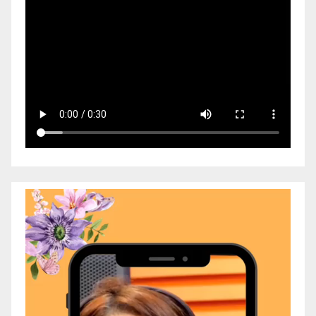
Video
Player