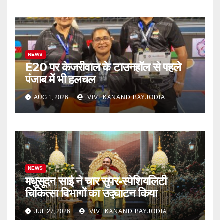
NEWS
E20 पर केजरीवाल के टाउनहॉल से पहले
पंजाब में भी हलचल
AUG 1, 2026
VIVEKANAND BAYJODIA
NEWS
मधुसूदन साई ने चार सुपर-स्पेशियलिटी
चिकित्सा विभागों का उद्घाटन किया
JUL 27, 2026
VIVEKANAND BAYJODIA