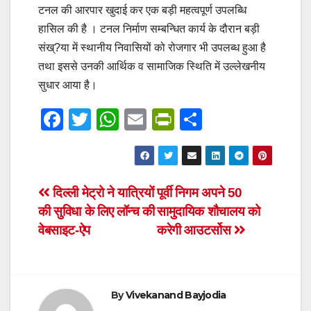
टनल की आरपार खुदाई कर एक बड़ी महत्वपूर्ण उपलब्धि
हासिल की है । टनल निर्माण सम्बन्धित कार्य के दौरान बड़ी
संख्?या में स्थानीय निवासियों को रोजगार भी उपलब्ध हुआ है
तथा इससे उनकी आर्थिक व सामाजिक स्थिति में उल्लेखनीय
सुधार आया है।
F
T
W
E
Pr
S
a
wi
h
m
in
h
c
tt
at
ail
tF
ar
e
er
s
ri
e
Post
दिल्ली मेट्रो ने यात्रियों
पूर्वी निगम अपने 50
b
A
e
की सुविधा के लिए लॉन्च की
सामुदायिक शौचालय को
navigation
o
p
n
वेबसाइट-ऐप
करेगी आउटर्सोस
o
p
dl
k
y
By
Vivekanand Bayjodia