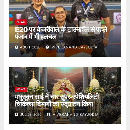
NEWS
E20 पर केजरीवाल के टाउनहॉल से पहले
पंजाब में भी हलचल
AUG 1, 2026
VIVEKANAND BAYJODIA
NEWS
मधुसूदन साई ने चार सुपर-स्पेशियलिटी
चिकित्सा विभागों का उद्घाटन किया
JUL 27, 2026
VIVEKANAND BAYJODIA