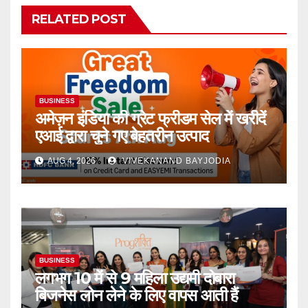
RELATED POST
BUSINESS
अमेज़न इंडिया की ग्रेट फ्रीडम सेल में खरीदें
एआई द्वारा चुने गए बेहतरीन उत्पाद
AUG 4, 2026
VIVEKANAND BAYJODIA
BUSINESS
लगभग 10 में से 9 महिला उद्यमी दोबारा
बिजनेस लोन लेने के लिए वापस आती हैं