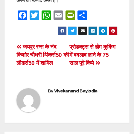
करने की उम्मीद करते हैं।
F
T
W
E
Pr
S
a
wi
h
m
in
h
c
tt
at
ail
tF
ar
e
er
s
ri
e
Post
जयपुर रग्स के नंद
प्रोडक्‍ट्स से होम कुकिंग
b
A
e
किशोर चौधरी थिंकर्स50 की
में बदलाव लाने के 75
navigation
o
p
n
लीडर्स50 में शामिल
साल पूरे किये
o
p
dl
k
y
By
Vivekanand Bayjodia