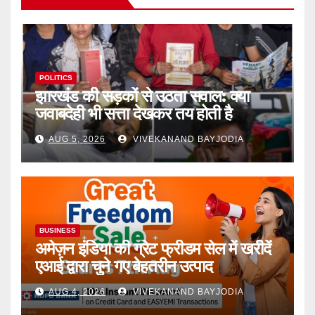
POLITICS
झारखंड की सड़कों से उठता सवाल: क्या
जवाबदेही भी सत्ता देखकर तय होती है
AUG 5, 2026
VIVEKANAND BAYJODIA
BUSINESS
अमेज़न इंडिया की ग्रेट फ्रीडम सेल में खरीदें
एआई द्वारा चुने गए बेहतरीन उत्पाद
AUG 4, 2026
VIVEKANAND BAYJODIA