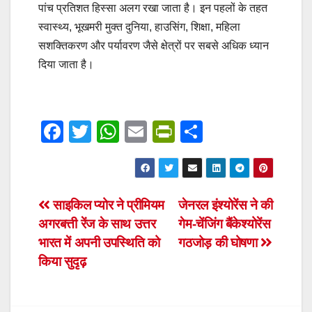
पांच प्रतिशत हिस्सा अलग रखा जाता है। इन पहलों के तहत
स्वास्थ्य, भूखमरी मुक्त दुनिया, हाउसिंग, शिक्षा, महिला
सशक्तिकरण और पर्यावरण जैसे क्षेत्रों पर सबसे अधिक ध्यान
दिया जाता है।
F
T
W
E
Pr
S
a
wi
h
m
in
h
c
tt
at
ail
tF
ar
e
er
s
ri
e
Post
साइकिल प्योर ने प्रीमियम
जेनरल इंश्योरेंस ने की
b
A
e
अगरबत्ती रेंज के साथ उत्तर
गेम-चेंजिंग बैंकेश्योरेंस
navigation
o
p
n
भारत में अपनी उपस्थिति को
गठजोड़ की घोषणा
o
p
dl
किया सुदृढ़
k
y