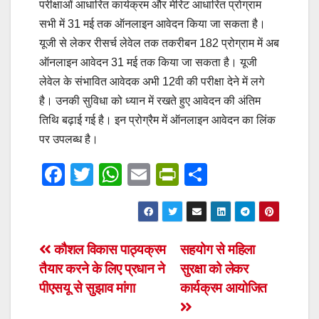
परीक्षाओं आधारित कार्यक्रम और मेरिट आधारित प्रोग्राम
सभी में 31 मई तक ऑनलाइन आवेदन किया जा सकता है।
यूजी से लेकर रीसर्च लेवेल तक तकरीबन 182 प्रोग्राम में अब
ऑनलाइन आवेदन 31 मई तक किया जा सकता है। यूजी
लेवेल के संभावित आवेदक अभी 12वी की परीक्षा देने में लगे
है। उनकी सुविधा को ध्यान में रखते हुए आवेदन की अंतिम
तिथि बढ़ाई गई है। इन प्रोग्रैम में ऑनलाइन आवेदन का लिंक
पर उपलब्ध है।
F
T
W
E
Pr
S
a
wi
h
m
in
h
c
tt
at
ail
tF
ar
e
er
s
ri
e
Post
कौशल विकास पाठ्यक्रम
सहयोग से महिला
b
A
e
तैयार करने के लिए प्रधान ने
सुरक्षा को लेकर
navigation
o
p
n
पीएसयू से सुझाव मांगा
कार्यक्रम आयोजित
o
p
dl