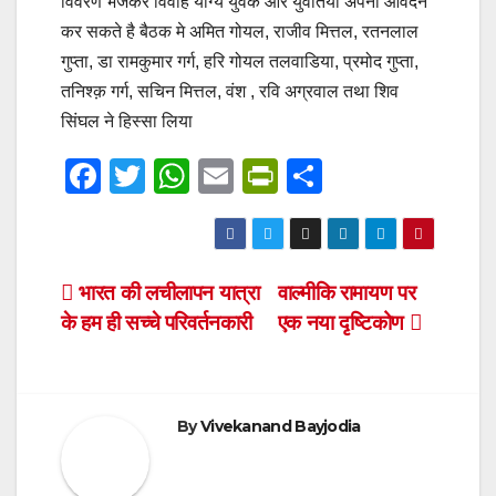
विवरण भेजकर विवाह योग्य युवक और युवतियां अपना आवेदन
कर सकते है बैठक मे अमित गोयल, राजीव मित्तल, रतनलाल
गुप्ता, डा रामकुमार गर्ग, हरि गोयल तलवाडिया, प्रमोद गुप्ता,
तनिश्क़ गर्ग, सचिन मित्तल, वंश , रवि अग्रवाल तथा शिव
सिंघल ने हिस्सा लिया
F
T
W
E
Pr
S
a
wi
h
m
in
h
c
tt
at
ail
tF
ar
e
er
s
ri
e
Post
भारत की लचीलापन यात्रा
वाल्मीकि रामायण पर
b
A
e
के हम ही सच्चे परिवर्तनकारी
एक नया दृष्टिकोण
navigation
o
p
n
o
p
dl
k
y
By
Vivekanand Bayjodia