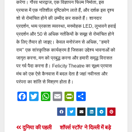
करेगा। गौरव भारद्वाज, एक विज्ञापन फिल्म निर्माता, इस
प्रयास में एक गतिशील दृष्टिकोण लाते हैं, और दर्शक इस दृश्य
शो से रोमांचित होने की उम्मीद कर सकते हैं। शानदार
प्रदर्शन, भव्य प्रकाश व्यवस्था, मनमोहक LED, लुभावने हवाई
प्रदर्शन और 50 से अधिक नर्तकियों के समूह से रोमांचित होने
के लिए तैयार हो जाइए। केवल मनोरंजन से अधिक, ‘‘हमारे
राम’’ एक सांस्कृतिक कार्यक्रम है जिसका उद्देश्य भावनाओं को
जागृत करना, मन को प्रबुद्ध करना और हमारी समृद्ध विरासत
पर गर्व पैदा करना है। Felicity Theatre का सूक्ष्म प्रयास
मंच को एक ऐसे कैनवास में बदल देता है जहां नवीनता और
परंपरा का शांति से मिश्रण होता है।
F
T
W
E
Pr
S
a
wi
h
m
in
h
c
tt
at
ail
tF
ar
e
er
s
ri
e
Post
दुनिया की पहली
शॉपर्स स्टॉप’ ने दिल्ली में बड़े