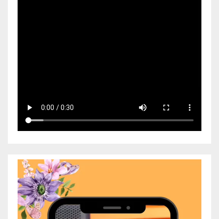
Video
Player