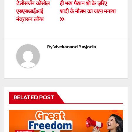
b
A
e
टेलीसर्जन कोंसोल
ही भव्य फैशन शो के ज़रिए
navigation
o
p
n
एसएसआईआई
शादी के मौसम का जश्न मनाया
o
p
dl
मंत्रासन लॉन्च
k
y
By
Vivekanand Bayjodia
RELATED POST