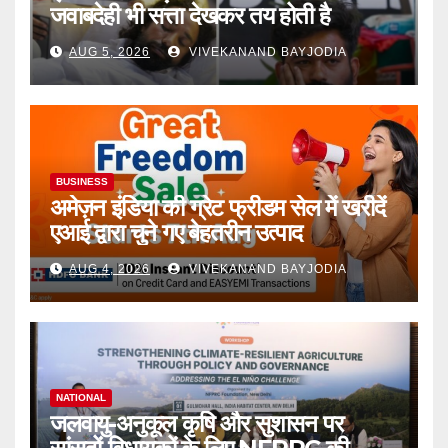
जवाबदेही भी सत्ता देखकर तय होती है
AUG 5, 2026
VIVEKANAND BAYJODIA
BUSINESS
अमेज़न इंडिया की ग्रेट फ्रीडम सेल में खरीदें
एआई द्वारा चुने गए बेहतरीन उत्पाद
AUG 4, 2026
VIVEKANAND BAYJODIA
NATIONAL
जलवायु-अनुकूल कृषि और सुशासन पर