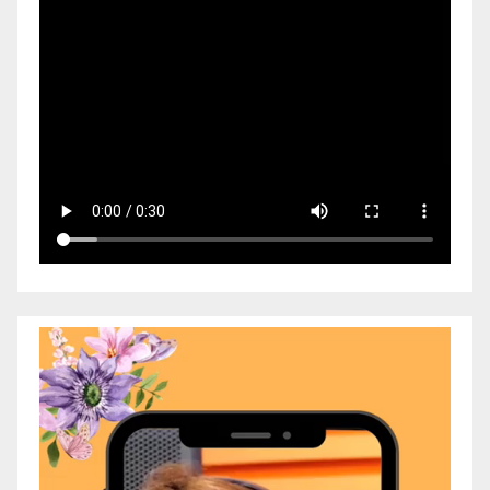
Video
Player