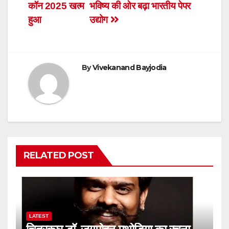
b
A
e
कॉन 2025 खत्म
भविष्य की ओर बढ़ा भारतीय पेपर
navigation
o
p
n
हुआ
उद्योग
o
p
dl
k
y
By
Vivekanand Bayjodia
RELATED POST
LATEST