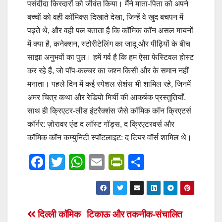
पसंदीदा किरदारों को जीवंत किया। मैंने माता-पिता को अपने
बच्चों को वही कॉमिक्स दिखाते देखा, जिन्हें वे खुद बचपन में
पढ़ते थे, और वही पल बताता है कि कॉमिक कॉन असल मायनों
में क्या है, कनेक्शन, स्टोरीटेलिंग का जादू और पीढ़ियों के बीच
साझा अनुभवों का पुल। हमें गर्व है कि हम ऐसा फेस्टिवल होस्ट
कर रहे हैं, जो पॉप-कल्चर का जश्न किसी और के समान नहीं
मनाता। पहले दिन में कई स्पेशल सेशंस भी शामिल रहे, जिनमें
अमर चित्र कथा और रेडियो मिर्ची की आकर्षक प्रस्तुतियाँ,
साथ ही क्रिएटर-लीड इंटरैक्शंस जैसे कॉमिक कॉन क्रिएटर्स
कॉर्नर: ज़ोरावर एंड द लॉस्ट गॉड्स, द क्रिएटरवर्स और
कॉमिक कॉन कम्युनिटी स्पॉटलाइट: द टियर वॉर्स शामिल थे।
F
T
W
E
Pr
S
a
wi
h
m
in
h
c
tt
at
ail
tF
ar
e
er
s
ri
e
Post
दिल्ली कॉमिक
टिकाऊ और तकनीक-संचालित