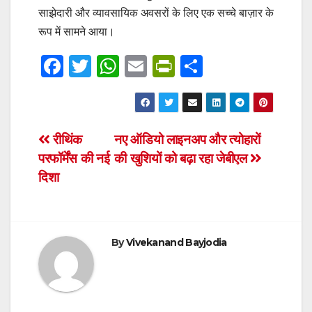
साझेदारी और व्यावसायिक अवसरों के लिए एक सच्चे बाज़ार के
रूप में सामने आया।
F
T
W
E
Pr
S
a
wi
h
m
in
h
c
tt
at
ail
tF
ar
e
er
s
ri
e
Post
रीथिंक
नए ऑडियो लाइनअप और त्योहारों
b
A
e
परफॉर्मेंस की नई
की खुशियों को बढ़ा रहा जेबीएल
navigation
o
p
n
दिशा
o
p
dl
k
y
By
Vivekanand Bayjodia