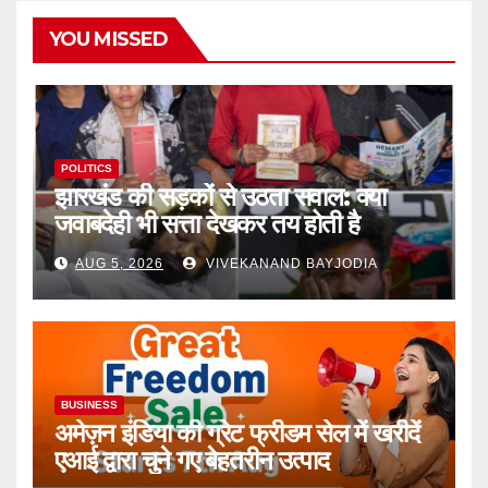
YOU MISSED
POLITICS
झारखंड की सड़कों से उठता सवाल: क्या
जवाबदेही भी सत्ता देखकर तय होती है
AUG 5, 2026
VIVEKANAND BAYJODIA
BUSINESS
अमेज़न इंडिया की ग्रेट फ्रीडम सेल में खरीदें
एआई द्वारा चुने गए बेहतरीन उत्पाद