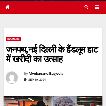
BUSINESS
जनपथ,नई दिल्ली के हैंडलूम हाट
में खरीदी का उत्साह
By
Vivekanand Bayjodia
SEP 30, 2024