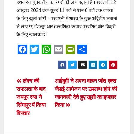
हथकरघा बुनकरों व कारिगरों की आय बढ़ाना है।प्रदर्शनी 12
अक्टूबर 2024 तक सुबह 11 बजे से शाम 8 बजे तक जनता
के लिए खुली रहेगी। प्रदर्शनी में भारत के कुछ अद्वितीय स्थानों
से लाए गए हैंडलूम और हस्तशिल्प उत्पाद प्रदर्शित और बिक्री
के लिए उपलब्ध है।
F
T
W
E
Pr
S
a
wi
h
m
in
h
c
tt
at
ail
tF
ar
e
er
s
ri
e
Post
लंदन की
आईवूमी ने अपना वाहन जीत एक्स
b
A
e
सफलता के बाद
जैडई आमेजन पर उपलब्ध होने की
navigation
o
p
n
जयपुर रग्स ने
जानकारी देते हुए खुशी का इजहार
o
p
dl
सिंगापुर में किया
किया
विस्तार
k
y