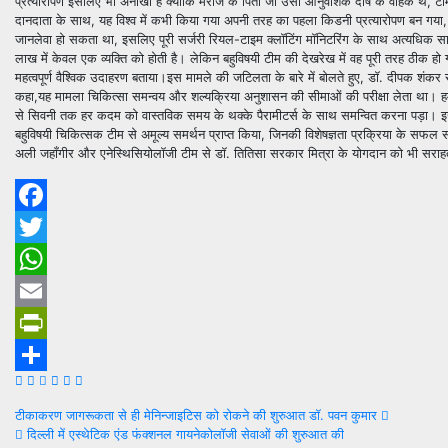
प्रत्यारोपण इसलिए भी अनोखा है क्योंकि मरीज के पिता जो उसी आनुवंशिक दोष के वाहक थे, ट
दानदाता के साथ, यह विश्व में कभी किया गया अपनी तरह का पहला किडनी प्रत्यारोपण बन गया, 
जानलेवा हो सकता था, इसलिए पूरी सर्जरी रियल-टाइम क्लॉटिंग मॉनिटरिंग के साथ अत्यधिक साव
लाख में केवल एक व्यक्ति को होती है। लेकिन बहुविषयी टीम की देखरेख में वह पूरी तरह ठीक हो
महत्वपूर्ण वैश्विक उदाहरण बताया।इस मामले की जटिलता के बारे में बोलते हुए, डॉ. दीपक शंकर रा
कहा,यह मामला चिकित्सा समन्वय और शल्यक्रिया अनुशासन की सीमाओं की परीक्षा लेता था। हम
से सिवनी तक हर कदम को वास्तविक समय के थक्के पैरामीटर्स के साथ समन्वित करना पड़ा। इ
बहुविषयी चिकित्सक टीम से अमूल्य समर्थन प्राप्त किया, जिनकी विशेषज्ञता प्रक्रिया के सफल 
अली जहाँगीर और एनेस्थिसियोलॉजी टीम से डॉ. तितिसा सरकार मित्रा के योगदान को भी सराहते
Facebook
Twitter
WhatsApp
Email
PrintFriendly
Share
Post
टीकाकरण जागरूकता से ही मेनिन्जाइटिस को रोकने की शुरुआत डॉ. पवन कुमार
दिल्ली में एस्थेटिक एंड फंक्शनल गायनेकोलॉजी सेवाओं की शुरुआत की