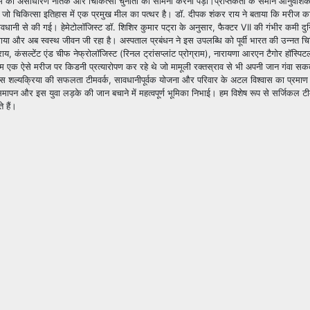
ीम को असाधारण नैतिक और चिकित्सा चुनौती का सामना करना पड़ा।प्राप्तकर्ता के समान आनुवंशिक
जो चिकित्सा इतिहास में एक प्रमुख मील का पत्थर है। डॉ. दीपक शंकर राय ने बताया कि मरीज का
धानी से की गई। हेमेटोलॉजिस्ट डॉ. शिशिर कुमार पट्रा के अनुसार, फैक्टर VII की गंभीर कमी दु
 गया और अब स्वस्थ जीवन जी रहा है। अस्पताल प्रबंधन ने इस उपलब्धि को पूर्वी भारत की उन्नत चिक
य, कंसल्टेंट एंड चीफ नेफ्रोलॉजिस्ट (रिनल ट्रांसप्लांट प्रोग्राम), नारायणा आरएन टैगोर हॉस्पिटल,
 एक ऐसे मरीज पर किडनी प्रत्यारोपण कर रहे थे जो मामूली रक्तस्राव से भी अपनी जान गंवा सक
स शल्यक्रिया की सफलता टीमवर्क, सावधानीपूर्वक योजना और परिवार के अटल विश्वास का प्रमाण 
समापन और इस युवा लड़के की जान बचाने में महत्वपूर्ण भूमिका निभाई। हम विशेष रूप से सर्जिकल ट
 हैं।