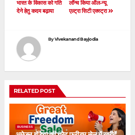
navigation
o
p
n
भारत के विकास को गति
लॉन्च किया ऑल-न्यू
o
p
dl
देने हेतु कदम बढ़ाया
एल्ट्रा सिटी एक्स्ट्रा
k
y
By
Vivekanand Bayjodia
RELATED POST
BUSINESS
अमेज़न इंडिया की ग्रेट फ्रीडम सेल में खरीदें