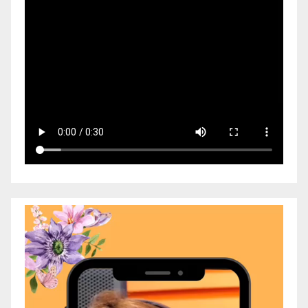
Video
Player