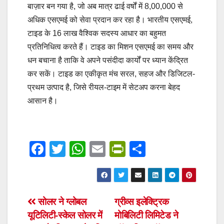
बाज़ार बन गया है, जो अब मात्र ढाई वर्षों में 8,00,000 से
अधिक एसएमई को सेवा प्रदान कर रहा है। भारतीय एसएमई,
टाइड के 16 लाख वैश्विक सदस्य आधार का बहुमत
प्रतिनिधित्व करते हैं। टाइड का मिशन एसएमई का समय और
धन बचाना है ताकि वे अपने पसंदीदा कार्यों पर ध्यान केंद्रित
कर सकें। टाइड का एकीकृत मंच सरल, सहज और डिजिटल-
प्रथम उत्पाद है, जिसे रीयल-टाइम में सेटअप करना बेहद
आसान है।
F
T
W
E
Pr
S
a
wi
h
m
in
h
c
tt
at
ail
tF
ar
e
er
s
ri
e
Post
सोलर ने ग्लोबल
ग्रीव्स इलेक्ट्रिक
b
A
e
यूटिलिटी-स्केल सोलर में
मोबिलिटी लिमिटेड ने