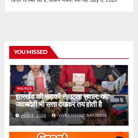
डिग्री तो मिल रही है, लेकिन नौकरी क्यों नहीं
July 8, 2026
YOU MISSED
POLITICS
झारखंड की सड़कों से उठता सवाल: क्या
जवाबदेही भी सत्ता देखकर तय होती है
AUG 5, 2026
VIVEKANAND BAYJODIA