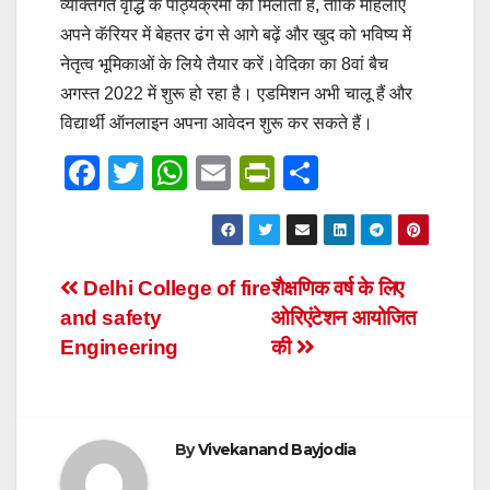
व्‍यक्तिगत वृद्धि के पाठ्यक्रमों को मिलाता है, ताकि महिलाएं
अपने कॅरियर में बेहतर ढंग से आगे बढ़ें और खुद को भविष्‍य में
नेतृत्‍व भूमिकाओं के लिये तैयार करें।वेदिका का 8वां बैच
अगस्‍त 2022 में शुरू हो रहा है। एडमिशन अभी चालू हैं और
विद्यार्थी ऑनलाइन अपना आवेदन शुरू कर सकते हैं।
F
T
W
E
Pr
S
a
wi
h
m
in
h
c
tt
at
ail
tF
ar
e
er
s
ri
e
Post
Delhi College of fire
शैक्षणिक वर्ष के लिए
b
A
e
and safety
ओरिएंटेशन आयोजित
navigation
o
p
n
Engineering
की
o
p
dl
k
y
By
Vivekanand Bayjodia