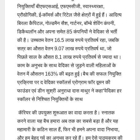
नियुक्तियाँ बीएफएसआई, एफएमसीजी, स्‍वास्‍थ्‍यरक्षा,
प्रौद्योगिकी, ई-कॉमर्स और रिटेल जैसे क्षेत्रों में हुई हैं। आदित्‍य
बिरला कैपिटल, गोल्‍डमैन सैश, गार्टनर, बॉम्‍बे शेविंग कंपनी,
डिकैथलॉन और अपना समेत 85 कंपनियों ने वेदिका से भर्ती
की है। उच्‍चतम वेतन 16.5 लाख रुपये प्रतिवर्ष रहा, जबकि
सत्र का औसत वेतन 9.07 लाख रुपये प्रतिवर्ष था, जो
पिछले साल के औसत 8.1 लाख रुपये प्रतिवर्ष से ज्‍यादा था।
काम के अनुभव के साथ वेदिका से जुड़ने वाली महिलाओं के
वेतन में औसतन 163% की बढ़त हुई।बैच की सफल नियुक्ति
प्रक्रिया पर द वेदिका स्‍कॉलर्स प्रोग्राम फॉर वूमन की
फाउंडर एवं डीन सुश्री अनुराधा दास माथुर ने कहा“वेदिका हर
स्‍कॉलर से निश्चित नियुक्तियों के साथ
कॅरियर की उपयुक्‍त शुरूआत का वादा करता है। स्‍नातक
करने वाला यह बैच हमारा अब तक का सबसे बड़ा है और यह
महामारी के कठिन साल हैं, फिर भी हमने अपना वादा निभाया,
और हम बेहद गर्व का अनुभव कर रहे हैं। हम ऐसे पाठ्यक्रम की