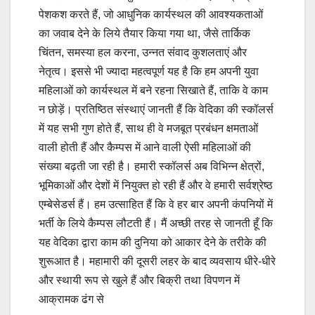
पेशकश करते हैं, जो आधुनिक कार्यस्‍थल की आवश्‍यकताओं
का जवाब देने के लिये तैयार किया गया था, जैसे तार्किक
चिंतन, समस्‍या हल करना, उन्‍नत संवाद कुशलताएं और
नेतृत्‍व। इससे भी ज्‍यादा महत्‍वपूर्ण यह है कि हम अपनी युवा
महिलाओं को कार्यस्‍थल में बने रहना सिखाते हैं, ताकि वे काम
न छोड़ें। प्रतिष्ठित संस्‍थाएं जानती हैं कि वेदिका की स्‍कॉलर्स
में यह सभी गुण होते हैं, साथ ही वे मजबूत प्रबंधन क्षमताओं
वाली होती हैं और कैम्‍पस में आने वाली ऐसी महिलाओं की
संख्‍या बढ़ती जा रही है। हमारी स्‍कॉलर्स अ‍ब विभिन्‍न क्षेत्रों,
भूमिकाओं और देशों में नियुक्‍त हो रही हैं और वे हमारी सर्वश्रेष्‍ठ
एम्‍बेसेडर्स हैं। हम उत्‍साहित हैं कि वे हर बार अपनी कंपनियों में
भर्ती के लिये कैम्‍पस लौटती हैं। मैं अच्‍छी तरह से जानती हूँ कि
यह वेदिका द्वारा काम की दुनिया को आकार देने के तरीके की
शुरूआत है। महामारी की दूसरी लहर के बाद व्‍यवसाय धीरे-धीरे
और स्‍थायी रूप से खुले हैं और बिक्री तथा विपणन में
आक्रामक ढंग से