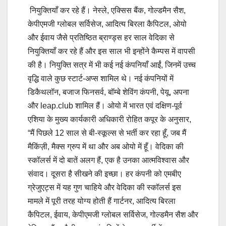
नियुक्तियाँ कर रहे हैं। नेस्‍ले, एक्सिस बैंक, गोल्‍डमैन सैश,
केपीएमजी ग्‍लोबल सर्विसेज, आदित्‍य बिरला कैपिटल, ओयो
और ईवाय जैसे प्रतिष्ठित ब्राण्‍ड्स हर साल वेदिका से
नियुक्तियाँ कर रहे हैं और इस साल भी इन्‍होंने कैम्‍पस में वापसी
की है। नियुक्ति सत्र में भी कई नई कंपनियाँ आईं, जिनमें उच्‍च
वृद्धि वाले कुछ स्‍टार्ट-अप्‍स शामिल थे। नई कंपनियों में
डिकैथलॉन, बजाज फिनसर्व, बॉम्‍बे शेविंग कंपनी, पेयू, अपना
और leap.club शामिल हैं। ओयो में भारत एवं दक्षिण-पूर्व
एशिया के मुख्‍य कार्यकारी अधिकारी रोहित कपूर के अनुसार,
“मैं पिछले 12 साल से बी-स्‍कूल्‍स से भर्ती कर रहा हूँ, जब मैं
मैकिंज़ी, मैक्‍स ग्रुप में था और अब ओयो में हूँ। वेदिका की
स्‍कॉलर्स में दो बातें अलग हैं, एक है उनका आत्‍मविश्‍वास और
संवाद। दूसरा है सीखने की इच्‍छा। हर कंपनी को एमबीए
ग्रेजुएट्स में यह गुण चाहिये और वेदिका की स्‍कॉलर्स इस
मामले में पूरी तरह योग्‍य होती हैं गार्टनर, आदित्‍य बिरला
कैपिटल, ईवाय, केपीएमजी ग्‍लोबल सर्विसेज, गोल्‍डमैन सैश और