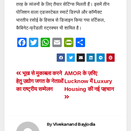
तरह के व्यंजनों के लिए तैयार सेटिंग्स मिलती हैं। इसमें तीन
पोजिशन वाला एडजस्टेबल स्मार्ट डिस्प्ले और कॉम्पैक्ट
भारतीय रसोई के हिसाब से डिजाइन किया गया वर्टिकल,
कैबिनेट-फ्रेंडली स्ट्रक्चर भी शामिल है।
F
T
W
E
Pr
S
a
wi
h
m
in
h
c
tt
at
ail
tF
ar
e
er
s
ri
e
Post
भूख से मुकाबला करने
AMOR के ज़रिए
b
A
e
हेतु उद्योग जगत के नेताओं
Lucknow में Luxury
navigation
o
p
n
का राष्ट्रीय सम्मेलन
Housing की नई पहचान
o
p
dl
k
y
By
Vivekanand Bayjodia