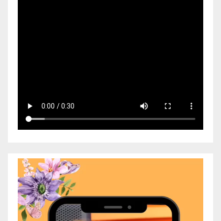
Video
Player