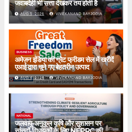
जवाबदेही भी सत्ता देखकर तय होती है
AUG 5, 2026
VIVEKANAND BAYJODIA
BUSINESS
अमेज़न इंडिया की ग्रेट फ्रीडम सेल में खरीदें
एआई द्वारा चुने गए बेहतरीन उत्पाद
AUG 4, 2026
VIVEKANAND BAYJODIA
NATIONAL
जलवायु-अनुकूल कृषि और सुशासन पर
सांसदों-विधायकों के लिए NFPRC की