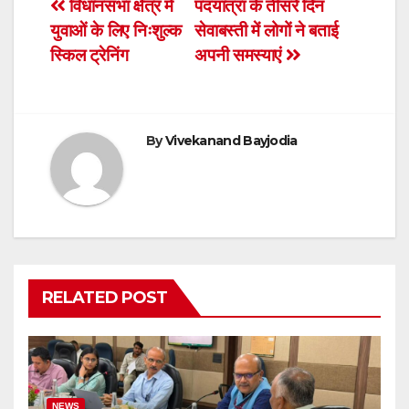
Post
विधानसभा क्षेत्र में
पदयात्रा के तीसरे दिन
b
A
e
युवाओं के लिए निःशुल्क
सेवाबस्ती में लोगों ने बताई
navigation
o
p
n
स्किल ट्रेनिंग
अपनी समस्याएं
o
p
dl
k
y
By
Vivekanand Bayjodia
RELATED POST
NEWS