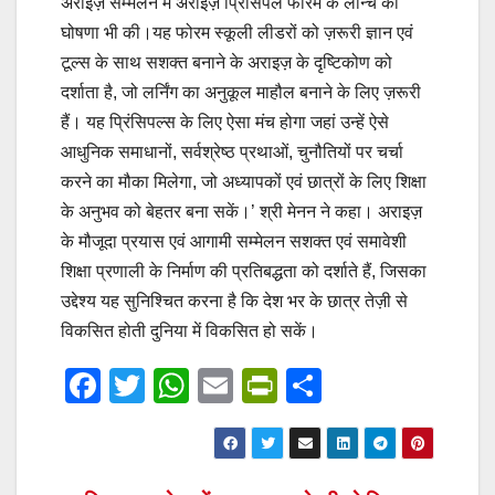
अराइज़ सम्मेलन में अराइज़ प्रिंसिपल फोरम के लॉन्च की
घोषणा भी की।यह फोरम स्कूली लीडरों को ज़रूरी ज्ञान एवं
टूल्स के साथ सशक्त बनाने के अराइज़ के दृष्टिकोण को
दर्शाता है, जो लर्निंग का अनुकूल माहौल बनाने के लिए ज़रूरी
हैं। यह प्रिंसिपल्स के लिए ऐसा मंच होगा जहां उन्हें ऐसे
आधुनिक समाधानों, सर्वश्रेष्ठ प्रथाओं, चुनौतियों पर चर्चा
करने का मौका मिलेगा, जो अध्यापकों एवं छात्रों के लिए शिक्षा
के अनुभव को बेहतर बना सकें।’ श्री मेनन ने कहा। अराइज़
के मौजूदा प्रयास एवं आगामी सम्मेलन सशक्त एवं समावेशी
शिक्षा प्रणाली के निर्माण की प्रतिबद्धता को दर्शाते हैं, जिसका
उद्देश्य यह सुनिश्चित करना है कि देश भर के छात्र तेज़ी से
विकसित होती दुनिया में विकसित हो सकें।
F
T
W
E
Pr
S
a
wi
h
m
in
h
c
tt
at
ail
tF
ar
e
er
s
ri
e