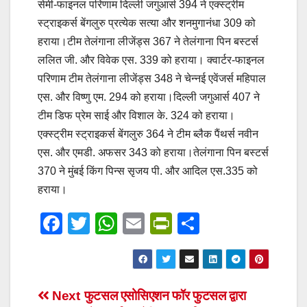
सेमी-फाइनल परिणाम दिल्ली जगुआर्स 394 ने एक्स्ट्रीम
स्ट्राइकर्स बेंगलुरु प्रत्येक सत्या और शनमुगानंधा 309 को
हराया।टीम तेलंगाना लीजेंड्स 367 ने तेलंगाना पिन बस्टर्स
ललित जी. और विवेक एस. 339 को हराया। क्वार्टर-फाइनल
परिणाम टीम तेलंगाना लीजेंड्स 348 ने चेन्नई एवेंजर्स महिपाल
एस. और विष्णु एम. 294 को हराया।दिल्ली जगुआर्स 407 ने
टीम डिफ प्रेम साई और विशाल के. 324 को हराया।
एक्स्ट्रीम स्ट्राइकर्स बेंगलुरु 364 ने टीम ब्लैक पैंथर्स नवीन
एस. और एमडी. अफसर 343 को हराया।तेलंगाना पिन बस्टर्स
370 ने मुंबई किंग पिन्स सृजय पी. और आदिल एस.335 को
हराया।
F
T
W
E
Pr
S
a
wi
h
m
in
h
c
tt
at
ail
tF
ar
e
er
s
ri
e
Post
Next
फुटसल एसोसिएशन फॉर फुटसल द्वारा