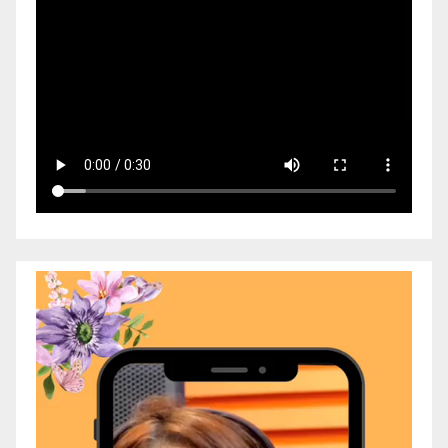
Video
Player