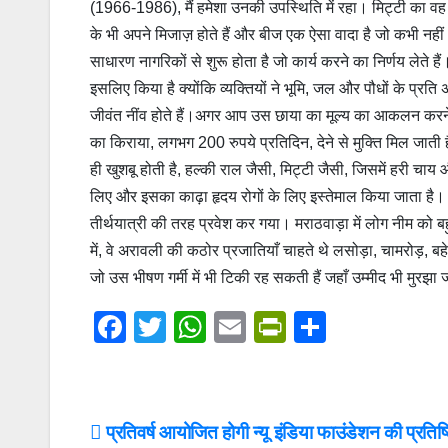
(1966-1986), मैं हमेशा उनकी उपस्थिति में रहा। मिट्टी का वह टुक
के भी अपने मिजाज़ होते हैं और बीज एक ऐसा वादा है जो कभी नहीं 
साधारण नागरिकों से शुरू होता है जो कार्य करने का निर्णय लेते 
इसलिए किया है क्योंकि व्यक्तियों ने भूमि, जल और पौधों के प्
जीवंत नींव होते हैं।अगर आप उस छाया का मूल्य का आकलन करने ल
का किराया, लगभग 200 रुपये प्रतिदिन, देने से मुक्ति मिल जा
ही खुशबू होती है, हल्की राल जैसी, मिट्टी जैसी, जिसमें हरी चाय
लिए और इसका काढ़ा हृदय रोगों के लिए इस्तेमाल किया जाता है। पव
तीर्थयात्री की तरह प्रवेश कर गया। मराठवाड़ा में लोग नीम को 
में, वे अरावली की कठोर प्रजातियाँ चाहते थे लसोड़ा, चामरोड़, बहे
जो उस भीषण गर्मी में भी टिकी रह सकती हैं जहाँ उम्मीद भी मुरझा ज
F
T
W
E
Pr
S
a
wi
h
m
in
h
c
tt
at
ail
tF
ar
e
er
s
ri
e
Post
प्रतिवर्ष आयोजित होगी न्यू इंडिया फाउंडेशन की प्रतिष्