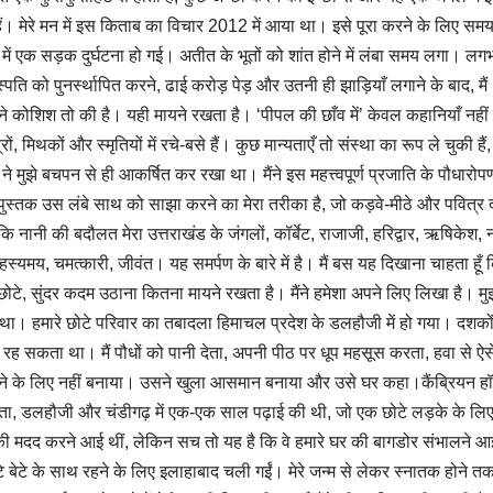
 हैं। मेरे मन में इस किताब का विचार 2012 में आया था। इसे पूरा करने के लिए स
 एक सड़क दुर्घटना हो गई। अतीत के भूतों को शांत होने में लंबा समय लगा। लग
ति को पुनर्स्थापित करने, ढाई करोड़ पेड़ और उतनी ही झाड़ियाँ लगाने के बाद, मैं
ंने कोशिश तो की है। यही मायने रखता है। ‘पीपल की छाँव में’ केवल कहानियाँ नहीं ह
, मिथकों और स्मृतियों में रचे-बसे हैं। कुछ मान्यताएँ तो संस्था का रूप ले चुकी हैं,
े मुझे बचपन से ही आकर्षित कर रखा था। मैंने इस महत्त्वपूर्ण प्रजाति के पौधारोप
 पुस्तक उस लंबे साथ को साझा करने का मेरा तरीका है, जो कड़वे-मीठे और पवित्र द
कि नानी की बदौलत मेरा उत्तराखंड के जंगलों, कॉर्बेट, राजाजी, हरिद्वार, ऋषिकेश, नर
यमय, चमत्कारी, जीवंत। यह समर्पण के बारे में है। मैं बस यह दिखाना चाहता हूँ 
टे, सुंदर कदम उठाना कितना मायने रखता है। मैंने हमेशा अपने लिए लिखा है। मुझ
था। हमारे छोटे परिवार का तबादला हिमाचल प्रदेश के डलहौजी में हो गया। दशको
नहीं रह सकता था। मैं पौधों को पानी देता, अपनी पीठ पर धूप महसूस करता, हवा से ऐस
में रहने के लिए नहीं बनाया। उसने खुला आसमान बनाया और उसे घर कहा।कैंब्रियन ह
ता, डलहौजी और चंडीगढ़ में एक-एक साल पढ़ाई की थी, जो एक छोटे लड़के के लिए
 माँ की मदद करने आई थीं, लेकिन सच तो यह है कि वे हमारे घर की बागडोर संभालने आ
े बेटे के साथ रहने के लिए इलाहाबाद चली गईं। मेरे जन्म से लेकर स्नातक होने त