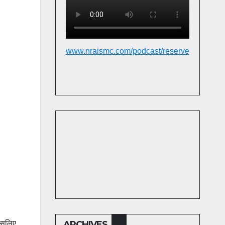
www.nraismc.com/podcast/reserve
 इसलिए
ARCHIVES