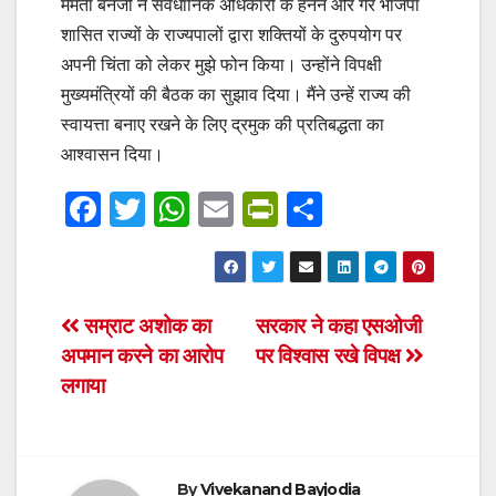
ममता बनर्जी ने संवैधानिक अधिकारों के हनन और गैर भाजपा
शासित राज्यों के राज्यपालों द्वारा शक्तियों के दुरुपयोग पर
अपनी चिंता को लेकर मुझे फोन किया। उन्होंने विपक्षी
मुख्यमंत्रियों की बैठक का सुझाव दिया। मैंने उन्हें राज्य की
स्वायत्ता बनाए रखने के लिए द्रमुक की प्रतिबद्धता का
आश्वासन दिया।
F
T
W
E
Pr
S
a
wi
h
m
in
h
c
tt
at
ail
tF
ar
e
er
s
ri
e
Post
सम्राट अशोक का
सरकार ने कहा एसओजी
b
A
e
अपमान करने का आरोप
पर विश्वास रखे विपक्ष
navigation
o
p
n
लगाया
o
p
dl
k
y
By
Vivekanand Bayjodia