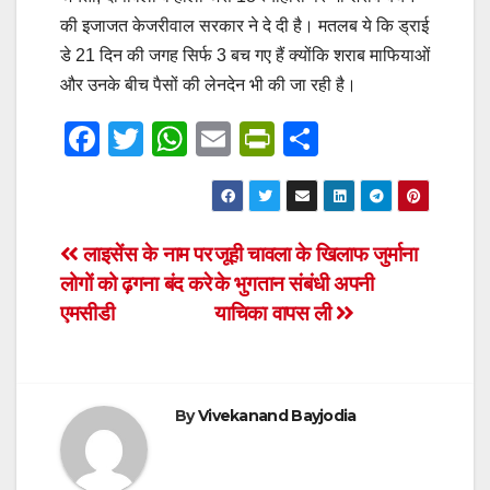
की इजाजत केजरीवाल सरकार ने दे दी है। मतलब ये कि ड्राई
डे 21 दिन की जगह सिर्फ 3 बच गए हैं क्योंकि शराब माफियाओं
और उनके बीच पैसों की लेनदेन भी की जा रही है।
F
T
W
E
Pr
S
a
wi
h
m
in
h
c
tt
at
ail
tF
ar
e
er
s
ri
e
Post
लाइसेंस के नाम पर
जूही चावला के खिलाफ जुर्माना
b
A
e
लोगों को ढ़गना बंद करे
के भुगतान संबंधी अपनी
navigation
o
p
n
एमसीडी
याचिका वापस ली
o
p
dl
k
y
By
Vivekanand Bayjodia