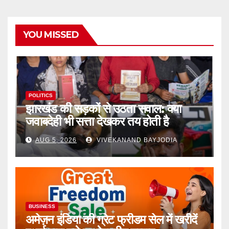
YOU MISSED
POLITICS
झारखंड की सड़कों से उठता सवाल: क्या
जवाबदेही भी सत्ता देखकर तय होती है
AUG 5, 2026
VIVEKANAND BAYJODIA
BUSINESS
अमेज़न इंडिया की ग्रेट फ्रीडम सेल में खरीदें