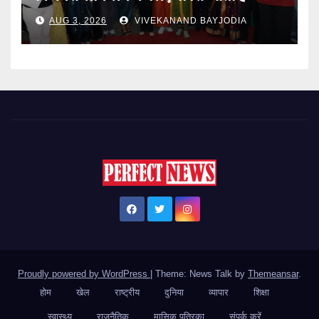
AUG 3, 2026
VIVEKANAND BAYJODIA
Proudly powered by WordPress
|
Theme: News Talk by
Themeansar
.
होम
खेल
राष्ट्रीय
दुनिया
व्यापार
शिक्षा
स्वास्थ्य
राजनैतिक
मासिक पत्रिका
संपर्क करें