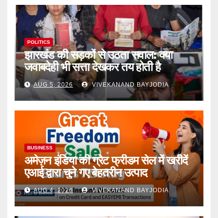
POLITICS
झारखंड की सड़कों से उठता सवाल: क्या
जवाबदेही भी सत्ता देखकर तय होती है
AUG 5, 2026
VIVEKANAND BAYJODIA
BUSINESS
अमेज़न इंडिया की ग्रेट फ्रीडम सेल में खरीदें
एआई द्वारा चुने गए बेहतरीन उत्पाद
AUG 4, 2026
VIVEKANAND BAYJODIA