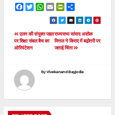
F
T
W
E
Pr
S
a
wi
h
m
in
h
c
tt
at
ail
tF
ar
e
er
s
ri
e
Post
एलन की संयुक्त पहल
राज्यसभा सांसद अशोक
b
A
e
पर शिक्षा संबल बैच का
मित्तल ने किराए में बढ़ोतरी पर
navigation
o
p
n
ओरियंटेशन
जताई चिंता
o
p
dl
k
y
By
Vivekanand Bayjodia