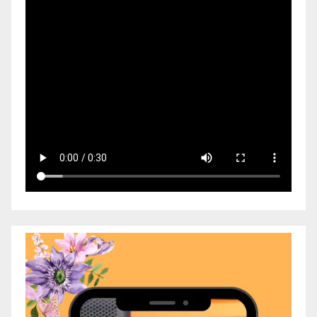
Video
Player