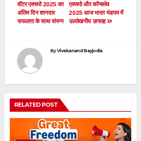
b
A
e
वॉटर एक्सपो 2025 का
एक्सपो और कॉन्क्लेव
navigation
o
p
n
अंतिम दिन शानदार
2025 आज भारत मंडपम में
o
p
dl
सफलता के साथ संपन्न
उल्लेखनीय उत्साह
k
y
By
Vivekanand Bayjodia
RELATED POST