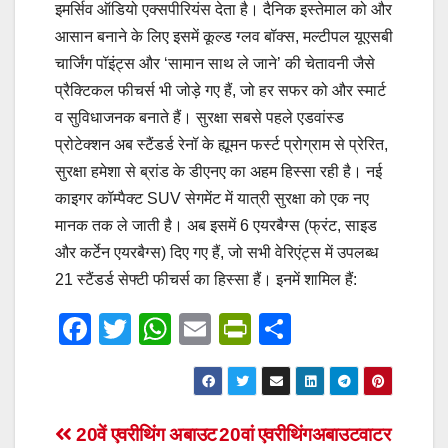
इमर्सिव ऑडियो एक्सपीरियंस देता है। दैनिक इस्तेमाल को और
आसान बनाने के लिए इसमें कूल्ड ग्लव बॉक्स, मल्टीपल यूएसबी
चार्जिंग पॉइंट्स और ‘सामान साथ ले जाने’ की चेतावनी जैसे
प्रैक्टिकल फीचर्स भी जोड़े गए हैं, जो हर सफर को और स्मार्ट
व सुविधाजनक बनाते हैं। सुरक्षा सबसे पहले एडवांस्ड
प्रोटेक्शन अब स्टैंडर्ड रेनॉ के ह्यूमन फर्स्ट प्रोग्राम से प्रेरित,
सुरक्षा हमेशा से ब्रांड के डीएनए का अहम हिस्सा रही है। नई
काइगर कॉम्पैक्ट SUV सेगमेंट में यात्री सुरक्षा को एक नए
मानक तक ले जाती है। अब इसमें 6 एयरबैग्स (फ्रंट, साइड
और कर्टेन एयरबैग्स) दिए गए हैं, जो सभी वेरिएंट्स में उपलब्ध
21 स्टैंडर्ड सेफ्टी फीचर्स का हिस्सा हैं। इनमें शामिल हैं:
F
T
W
E
Pr
S
a
wi
h
m
in
h
c
tt
at
ail
tF
ar
e
er
s
ri
e
Post
20वें एवरीथिंग अबाउट
20वां एवरीथिंगअबाउटवाटर