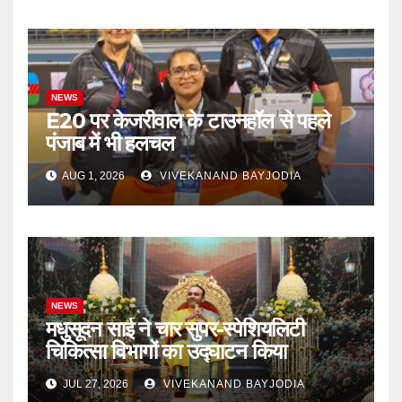
NEWS
E20 पर केजरीवाल के टाउनहॉल से पहले
पंजाब में भी हलचल
AUG 1, 2026
VIVEKANAND BAYJODIA
NEWS
मधुसूदन साई ने चार सुपर-स्पेशियलिटी
चिकित्सा विभागों का उद्घाटन किया
JUL 27, 2026
VIVEKANAND BAYJODIA