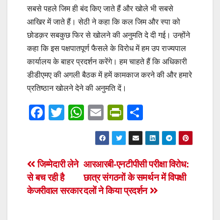
सबसे पहले जिम ही बंद किए जाते हैं और खोले भी सबसे
आखिर में जाते हैं। सेठी ने कहा कि कल जिम और स्पा को
छोडक़र सबकुछ फिर से खोलने की अनुमति दे दी गई। उन्होंने
कहा कि इस पक्षपातपूर्ण फैसले के विरोध में हम उप राज्यपाल
कार्यालय के बाहर प्रदर्शन करेंगे। हम चाहते हैं कि अधिकारी
डीडीएमए की अगली बैठक में हमें कामकाज करने की और हमारे
प्रतिष्ठान खोलने देने की अनुमति दें।
F
T
W
E
Pr
S
a
wi
h
m
in
h
c
tt
at
ail
tF
ar
e
er
s
ri
e
Post
जिम्मेदारी लेने
आरआरबी-एनटीपीसी परीक्षा विरोध:
b
A
e
से बच रही है
छात्र संगठनों के समर्थन में विपक्षी
navigation
o
p
n
केजरीवाल सरकार
दलों ने किया प्रदर्शन
o
p
dl