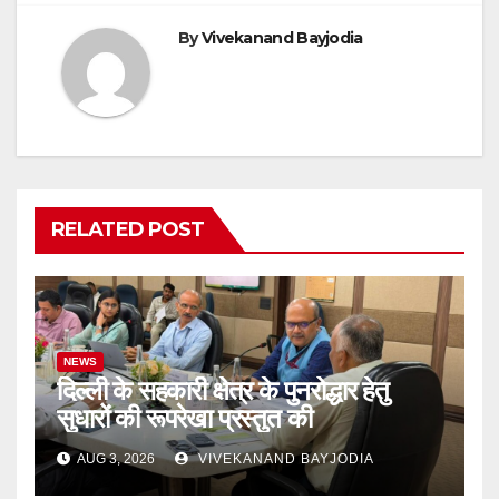
k
y
By
Vivekanand Bayjodia
RELATED POST
NEWS
दिल्ली के सहकारी क्षेत्र के पुनरोद्धार हेतु
सुधारों की रूपरेखा प्रस्तुत की
AUG 3, 2026
VIVEKANAND BAYJODIA