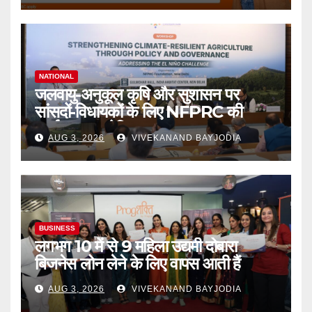
NATIONAL
जलवायु-अनुकूल कृषि और सुशासन पर
सांसदों-विधायकों के लिए NFPRC की
कार्यशाला आयोजित
AUG 3, 2026
VIVEKANAND BAYJODIA
BUSINESS
लगभग 10 में से 9 महिला उद्यमी दोबारा
बिजनेस लोन लेने के लिए वापस आती हैं
AUG 3, 2026
VIVEKANAND BAYJODIA