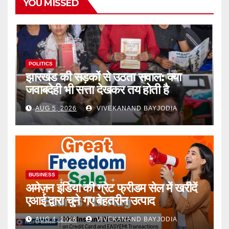
YOU MISSED
POLITICS
झारखंड की सड़कों से उठता सवाल: क्या
जवाबदेही भी सत्ता देखकर तय होती है
AUG 5, 2026
VIVEKANAND BAYJODIA
BUSINESS
अमेज़न इंडिया की ग्रेट फ्रीडम सेल में खरीदें
एआई द्वारा चुने गए बेहतरीन उत्पाद
AUG 4, 2026
VIVEKANAND BAYJODIA