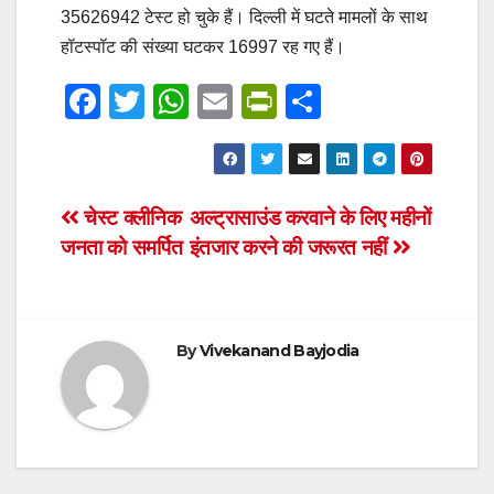
35626942 टेस्ट हो चुके हैं। दिल्ली में घटते मामलों के साथ
हॉटस्पॉट की संख्या घटकर 16997 रह गए हैं।
F
T
W
E
Pr
S
a
wi
h
m
in
h
c
tt
at
ail
tF
ar
e
er
s
ri
e
Post
चेस्ट क्लीनिक
अल्ट्रासाउंड करवाने के लिए महीनों
b
A
e
जनता को समर्पित
इंतजार करने की जरूरत नहीं
navigation
o
p
n
o
p
dl
k
y
By
Vivekanand Bayjodia