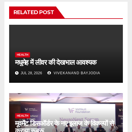
RELATED POST
HEALTH
मधुमेह में लीवर की देखभाल आवश्यक
JUL 28, 2026
VIVEKANAND BAYJODIA
HEALTH
मूवमेंट डिसऑर्डर के नए इलाज के विकल्पों से
कराया रूबरू