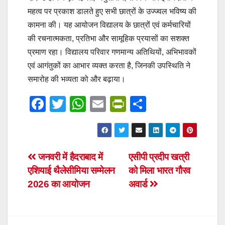
महत्व पर प्रकाश डालते हुए सभी छात्रों के उज्ज्वल भविष्य की
कामना की। यह आयोजन विद्यालय के छात्रों एवं कर्मचारियों
की रचनात्मकता, प्रतिभा और सामूहिक प्रयासों का सशक्त
प्रमाण रहा। विद्यालय परिवार गणमान्य अतिथियों, अभिभावकों
एवं आगंतुकों का आभार व्यक्त करता है, जिनकी उपस्थिति ने
समारोह की भव्यता को और बढ़ाया।
F
T
W
E
Pr
S
a
wi
h
m
in
h
c
tt
at
ail
tF
ar
e
er
s
ri
e
Post
जनवरी में हैदराबाद में
एसीपी प्रदीप खत्री
b
A
e
एशियाई थैलेसीमिया सम्मेलन
को मिला भारत गौरव
navigation
o
p
n
2026 का आयोजन
अवार्ड
o
p
dl
k
y