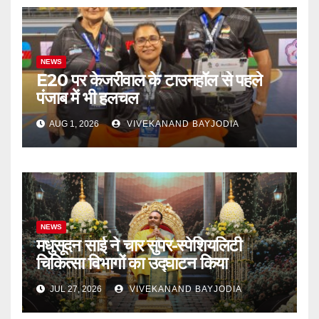
NEWS
E20 पर केजरीवाल के टाउनहॉल से पहले
पंजाब में भी हलचल
AUG 1, 2026
VIVEKANAND BAYJODIA
NEWS
मधुसूदन साई ने चार सुपर-स्पेशियलिटी
चिकित्सा विभागों का उद्घाटन किया
JUL 27, 2026
VIVEKANAND BAYJODIA