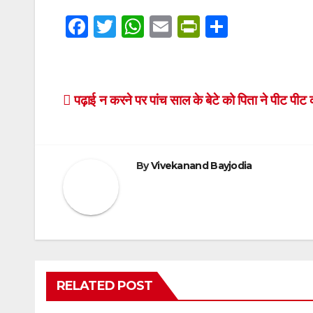
F
T
W
E
Pr
S
a
wi
h
m
in
h
c
tt
at
ail
tF
ar
e
er
s
ri
e
Post
पढ़ाई न करने पर पांच साल के बेटे को पिता ने पीट पीट
b
A
e
navigation
o
p
n
o
p
dl
By
Vivekanand Bayjodia
k
y
RELATED POST