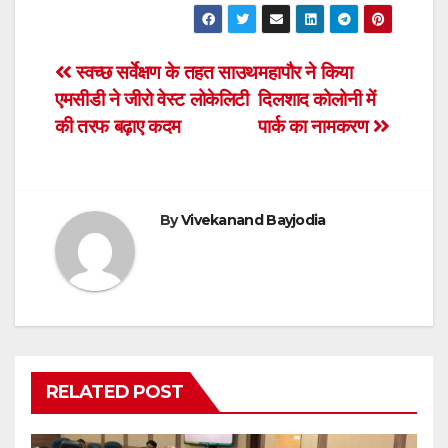
c
tt
at
ail
tF
ar
e
er
s
ri
e
Post
स्वच्छ सर्वेक्षण के तहत साउथ
महापौर ने किया
b
A
e
एमसीडी ने जीरो वेस्ट लोकेलिटी
दिलशाद कोलोनी में
navigation
o
p
n
की तरफ बढ़ाए कदम
पार्क का नामकरण
o
p
dl
k
y
By
Vivekanand Bayjodia
RELATED POST