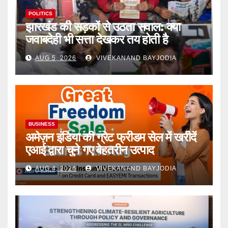
POLITICS
झारखंड की सड़कों से उठता सवाल: क्या
जवाबदेही भी सत्ता देखकर तय होती है
AUG 5, 2026
VIVEKANAND BAYJODIA
BUSINESS
अमेज़न इंडिया की ग्रेट फ्रीडम सेल में खरीदें
एआई द्वारा चुने गए बेहतरीन उत्पाद
AUG 4, 2026
VIVEKANAND BAYJODIA