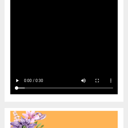
Video
Player