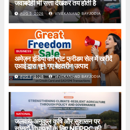
जवाबदेही भी सत्ता देखकर तय होती है
AUG 5, 2026
VIVEKANAND BAYJODIA
BUSINESS
अमेज़न इंडिया की ग्रेट फ्रीडम सेल में खरीदें
एआई द्वारा चुने गए बेहतरीन उत्पाद
AUG 4, 2026
VIVEKANAND BAYJODIA
NATIONAL
जलवायु-अनुकूल कृषि और सुशासन पर
सांसदों-विधायकों के लिए NFPRC की