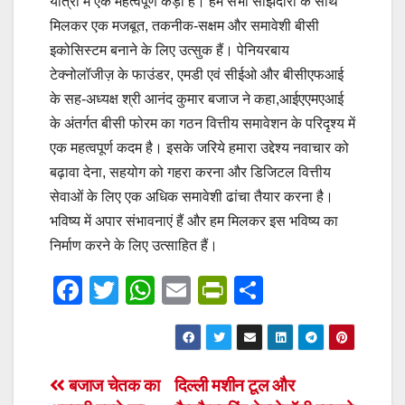
यात्रा में एक महत्वपूर्ण कड़ी है। हम सभी साझेदारों के साथ
मिलकर एक मजबूत, तकनीक-सक्षम और समावेशी बीसी
इकोसिस्टम बनाने के लिए उत्सुक हैं। पेनियरबाय
टेक्‍नोलॉजीज़ के फाउंडर, एमडी एवं सीईओ और बीसीएफआई
के सह-अध्यक्ष श्री आनंद कुमार बजाज ने कहा,आईएएमएआई
के अंतर्गत बीसी फोरम का गठन वित्तीय समावेशन के परिदृश्य में
एक महत्वपूर्ण कदम है। इसके जरिये हमारा उद्देश्य नवाचार को
बढ़ावा देना, सहयोग को गहरा करना और डिजिटल वित्तीय
सेवाओं के लिए एक अधिक समावेशी ढांचा तैयार करना है।
भविष्य में अपार संभावनाएं हैं और हम मिलकर इस भविष्य का
निर्माण करने के लिए उत्साहित हैं।
F
T
W
E
Pr
S
a
wi
h
m
in
h
c
tt
at
ail
tF
ar
e
er
s
ri
e
Post
बजाज चेतक का
दिल्ली मशीन टूल और