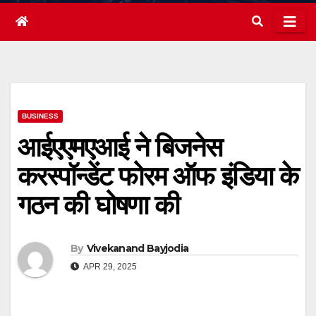
BUSINESS
आईएएमएआई ने बिजनेस
करस्‍पॉन्‍डेंट फोरम ऑफ इंडिया के
गठन की घोषणा की
By
Vivekanand Bayjodia
APR 29, 2025