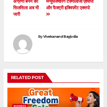
b
A
e
अग्रणी बनने का
मैन्युफैक्चरिंग टेक्नोलॉजी एक्सपो
navigation
o
p
n
सिलसिला अब भी
और फैक्ट्री इक्विपमेंट एक्सपो
o
p
dl
जारी
k
y
By
Vivekanand Bayjodia
RELATED POST
BUSINESS