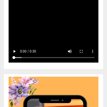
Video
Player