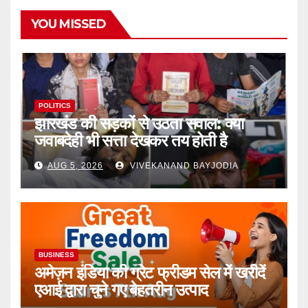
YOU MISSED
POLITICS
झारखंड की सड़कों से उठता सवाल: क्या
जवाबदेही भी सत्ता देखकर तय होती है
AUG 5, 2026
VIVEKANAND BAYJODIA
BUSINESS
अमेज़न इंडिया की ग्रेट फ्रीडम सेल में खरीदें
एआई द्वारा चुने गए बेहतरीन उत्पाद