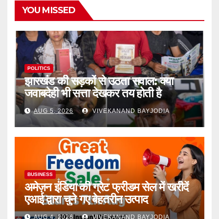
YOU MISSED
POLITICS
झारखंड की सड़कों से उठता सवाल: क्या
जवाबदेही भी सत्ता देखकर तय होती है
AUG 5, 2026
VIVEKANAND BAYJODIA
BUSINESS
अमेज़न इंडिया की ग्रेट फ्रीडम सेल में खरीदें
एआई द्वारा चुने गए बेहतरीन उत्पाद
AUG 4, 2026
VIVEKANAND BAYJODIA