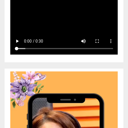
Video
Player