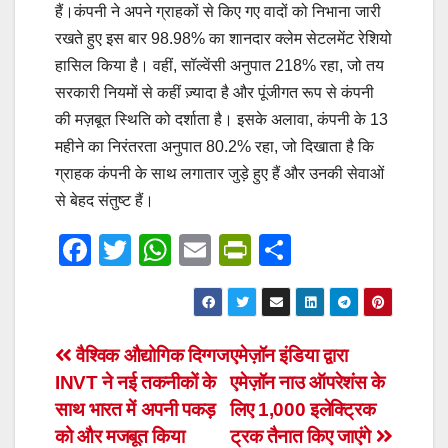
हैं।कंपनी ने अपने ग्राहकों से किए गए वादों को निभाना जारी
रखते हुए इस बार 98.98% का शानदार क्लेम सेटलमेंट रेशियो
हासिल किया है। वहीं, सॉल्वेंसी अनुपात 218% रहा, जो तय
सरकारी नियमों से कहीं ज़्यादा है और पूंजीगत रूप से कंपनी
की मज़बूत स्थिति को दर्शाता है। इसके अलावा, कंपनी के 13
महीने का निरंतरता अनुपात 80.2% रहा, जो दिखाता है कि
ग्राहक कंपनी के साथ लगातार जुड़े हुए हैं और उनकी सेवाओं
से बेहद संतुष्ट हैं।
F
T
W
E
Pr
S
a
wi
h
m
in
h
c
tt
at
ail
tF
ar
e
er
s
ri
e
Post
वैश्विक औद्योगिक दिग्‍गज
एमेज़ॉन इंडिया द्वारा
b
A
e
INVT ने नई तकनीकों के
एमेज़ॉन नाउ ऑपरेशंस के
navigation
o
p
n
साथ भारत में अपनी पकड़
लिए 1,000 इलेक्ट्रिक
o
p
dl
को और मजबूत किया
ट्रक तैनात किए जाएंगे