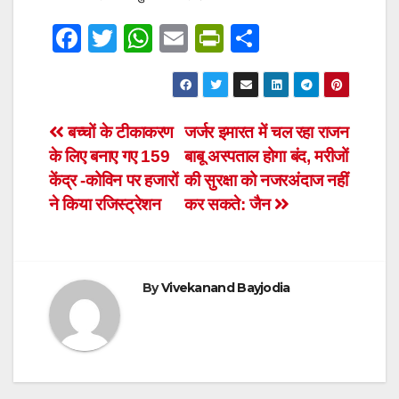
F
T
W
E
Pr
S
a
wi
h
m
in
h
c
tt
at
ail
tF
ar
e
er
s
ri
e
Post
बच्चों के टीकाकरण
जर्जर इमारत में चल रहा राजन
b
A
e
के लिए बनाए गए 159
बाबू अस्पताल होगा बंद, मरीजों
navigation
o
p
n
केंद्र -कोविन पर हजारों
की सुरक्षा को नजरअंदाज नहीं
o
p
dl
ने किया रजिस्ट्रेशन
कर सकते: जैन
k
y
By
Vivekanand Bayjodia