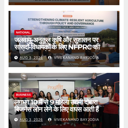
NATIONAL
जलवायु-अनुकूल कृषि और सुशासन पर
सांसदों-विधायकों के लिए NFPRC की
कार्यशाला आयोजित
AUG 3, 2026
VIVEKANAND BAYJODIA
BUSINESS
लगभग 10 में से 9 महिला उद्यमी दोबारा
बिजनेस लोन लेने के लिए वापस आती हैं
AUG 3, 2026
VIVEKANAND BAYJODIA