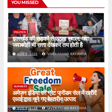
YOU MISSED
POLITICS
झारखंड की सड़कों से उठता सवाल: क्या
जवाबदेही भी सत्ता देखकर तय होती है
AUG 5, 2026
VIVEKANAND BAYJODIA
BUSINESS
अमेज़न इंडिया की ग्रेट फ्रीडम सेल में खरीदें
एआई द्वारा चुने गए बेहतरीन उत्पाद
AUG 4, 2026
VIVEKANAND BAYJODIA