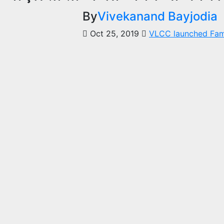
By
Vivekanand Bayjodia
Oct 25, 2019
VLCC launched Fami