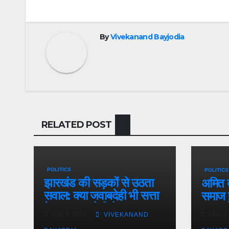
o
p
n
o
p
dl
k
y
By
Vivekanand Bayjodia
RELATED POST
POLITICS
POLITICS
झारखंड की सड़कों से उठता
अमित ब
सवाल: क्या जवाबदेही भी सत्ता
समाज 
देखकर तय होती है
AUG 5, 2026
VIVEKANAND
NOV 8,