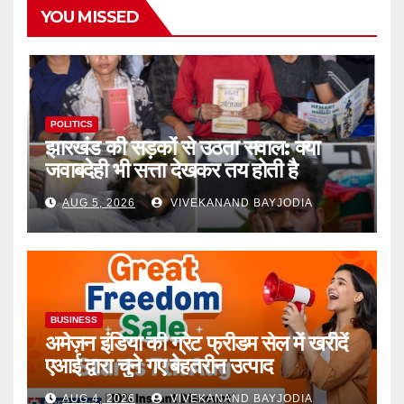
YOU MISSED
POLITICS
झारखंड की सड़कों से उठता सवाल: क्या
जवाबदेही भी सत्ता देखकर तय होती है
AUG 5, 2026
VIVEKANAND BAYJODIA
BUSINESS
अमेज़न इंडिया की ग्रेट फ्रीडम सेल में खरीदें
एआई द्वारा चुने गए बेहतरीन उत्पाद
AUG 4, 2026
VIVEKANAND BAYJODIA