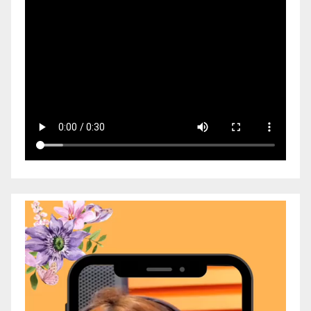
Video
Player