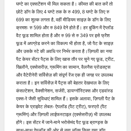
घण्टे का एक्सटेंशन भी मिल सकता है। कीमत की बात करें तो
छोटे डॉग के लिए 4 घण्टे तक के रु 499, 8 घण्टे के लिए रु
699 का शुल्क लगता है, वहीं मीडियम साइज़ के डॉग के लिए
क्रमशः रु 599 और रु 849 देने होते हैं। हर बुकिंग में ऐप्लॉड
वैट फूड शामिल होता है और रु 99 से रु 349 पर इसे फ्रैश
फूड में अपग्रेड करने का विकल्प भी होता है, जो पैट के साइज़
और उसके स्टे की अवधि पर निर्भर करता है।ज़िगली का नया
पैट केयर सेंटर पैट्स के लिए खास तौर पर चुने गए फ़ूड, ट्रीट,
खिलौने, एक्सेसरीज़, ग्रूमिंग का सामान, वैलनैस प्रोडक्ट्स
और वैटेरीनेरी सर्विसेज़ की संपूर्ण रेंज एक ही जगह पर उपलब्ध
कराता है। इन सर्विसेेज़ में पैट्स की बेहतर देखभाल के लिए
कंसल्टेशन, वैक्सीनेशन, सर्जरी, डायग्नॉस्टिक्स और एडवांस्ड
एक्स-रे जैसी सुविधाएं शामिल हैं। इसके अलावा, ज़िगली पैट के
केयर के प्राइवेट लेबल- ऐपलॉड (पैट ट्रीट), फरप्रो (पैट
ग्रूमिंग) और ज़िगली लाईफस्टाइल (एक्सेसरीज़) भी उपलब्ध
होंगे। इस सेंटर में जाने-माने भरोसेमंद पैट फूड ब्राण्ड्स के
साथ-साथ ऐपलॉड की ओर से नया लॉन्च किया गया डॉग