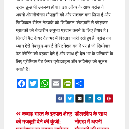
ड्राय फ़ूड भी उपलब्ध होगा। इस लॉन्च के साथ ब्रांड ने
अपनी ओमनीचैनल मौजूदगी को और सशक्त बना लिया है और
फ़िज़िकल रीटेल नेटवर्क को डिजिटल प्लेटफ़ॉर्म से जोड़कर
ग्राहकों को बेहतरीन अनुभव प्रदान करने के लिए तैयार है।
ज़िगली पैट केयर देश भर में विस्तार जारी रखे हुए है, ब्रांड का
ध्यान ऐसे नेबरहुड-फर्स्ट डेस्टिनेशन बनाने पर है जो ज़िम्मेदार
पैट पैरेंटिंग को बढ़ावा देते हैं और साथ ही देश भर के परिवारों के
लिए प्रीमियम पैट केयर प्रोडक्ट्स और सर्विसेज़ को सुलभ
बनाते हैं।
F
T
W
E
Pr
S
a
wi
h
m
in
h
c
tt
at
ail
tF
ar
e
er
s
ri
e
Post
कबाड़ भारत के इस्पात क्षेत्र
डीलरशिप के साथ
b
A
e
को मजबूती देने की कुंजी:
नोएडा में अपनी
navigation