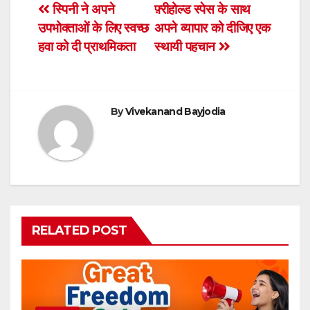
e
er
s
ri
e
Post
स्पिनी ने अपने
फ़्रीहोल्ड स्पेस के साथ
b
A
e
उपभोक्ताओं के लिए स्वच्छ
अपने व्यापार को दीजिए एक
navigation
o
p
n
हवा को दी प्राथमिकता
स्थायी पहचान
o
p
dl
k
y
By
Vivekanand Bayjodia
RELATED POST