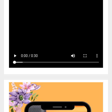
Video
Player