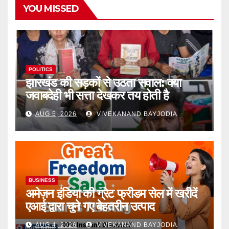
YOU MISSED
POLITICS
झारखंड की सड़कों से उठता सवाल: क्या
जवाबदेही भी सत्ता देखकर तय होती है
AUG 5, 2026
VIVEKANAND BAYJODIA
BUSINESS
अमेज़न इंडिया की ग्रेट फ्रीडम सेल में खरीदें
एआई द्वारा चुने गए बेहतरीन उत्पाद
AUG 4, 2026
VIVEKANAND BAYJODIA