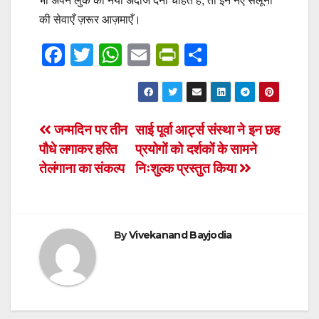
भी अपने लुक को नया अंदाज देना चाहते हैं, तो इन नए सैलूनों
की सेवाएँ ज़रूर आज़माएँ।
F
T
W
E
Pr
S
a
wi
h
m
in
h
c
tt
at
ail
tF
ar
e
er
s
ri
e
Post
जन्मदिन पर तीन
साई पूर्वा आर्ट्स संस्था ने इन छह
b
A
e
पौधे लगाकर हरित
प्रयोगों को दर्शकों के सामने
navigation
o
p
n
तेलंगाना का संकल्प
निःशुल्क प्रस्तुत किया
o
p
dl
k
y
By
Vivekanand Bayjodia